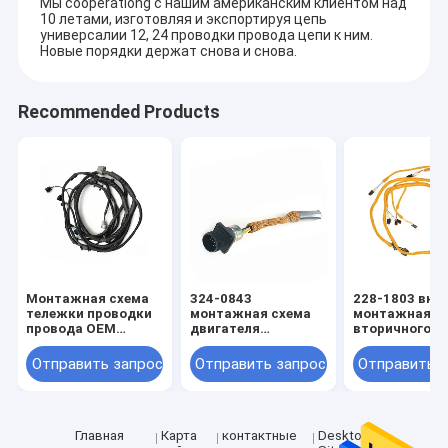
Мы cooperationg с нашим американским клиентом над
10 летами, изготовляя и экспортируя цепь
универсалии 12, 24 проводки провода цепи к ним.
Новые порядки держат снова и снова.
Recommended Products
Монтажная схема
324-0843
228-1803 вне
тележки проводки
монтажная схема
монтажная с
провода OEM
двигателя
вторичного р
Controle Cabo
гусеницы проводки
монтажной с
4449447 двигателей
824C 824H провода
двигателя
Отправить запрос
Отправить запрос
Отправить 
OEM
Главная
Карта
контактные
Desktop