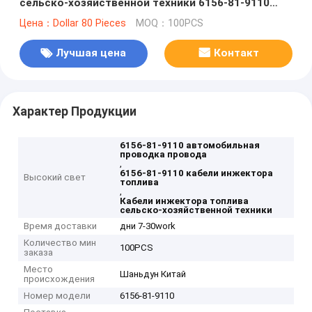
сельско-хозяйственной техники 6156-81-9110
Cummins автомобильные
Цена：Dollar 80 Pieces
MOQ：100PCS
Лучшая цена
Контакт
Характер Продукции
6156-81-9110 автомобильная
проводка провода
,
6156-81-9110 кабели инжектора
Высокий свет
топлива
,
Кабели инжектора топлива
сельско-хозяйственной техники
Время доставки
дни 7-30work
Количество мин
100PCS
заказа
Место
Шаньдун Китай
происхождения
Номер модели
6156-81-9110