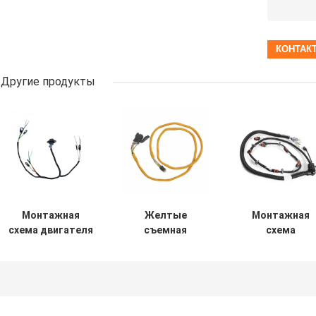
Другие продукты
Монтажная
Желтые
Монтажная
схема двигателя
съемная
схема
кота вторичного
кабельная
инжектора
рынка 122-1486 в
проводка
дизельного
автомобиле
монтажной
топлива
схемы 2566803
22347607 для
двигателя
монтажной