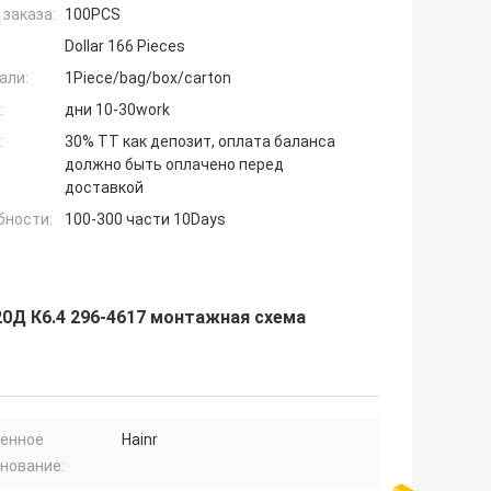
заказа:
100PCS
Dollar 166 Pieces
али:
1Piece/bag/box/carton
:
дни 10-30work
:
30% TT как депозит, оплата баланса
должно быть оплачено перед
доставкой
бности:
100-300 части 10Days
0Д К6.4 296-4617 монтажная схема
енное
Hainr
нование: