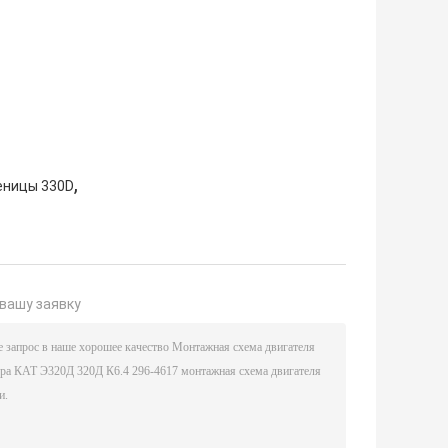
,
еницы 330D
вашу заявку