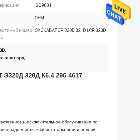
ификация:
ISO9001
ОЕМ
естимый номер
ЭКСКАВАТОР 320D 321D LCR 323D
и:
20D
,
кскаватора
,
 Э320Д 320Д К6.4 296-4617
чественное и исключительное обслуживание по
цию надежности, изобретательности и полной