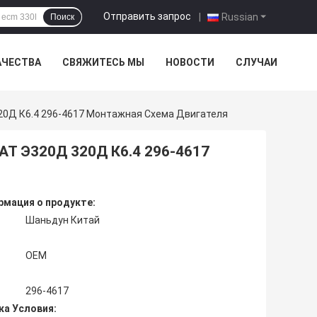
Отправить запрос
|
Russian
Поиск
АЧЕСТВА
СВЯЖИТЕСЬ МЫ
НОВОСТИ
СЛУЧАИ
0Д К6.4 296-4617 Монтажная Схема Двигателя
АТ Э320Д 320Д К6.4 296-4617
мация о продукте:
Шаньдун Китай
OEM
296-4617
ка Условия: