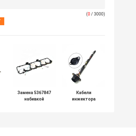
(
0
/ 3000)
Замена 5367847
Кабели
набивкой
инжектора
крышки клапана
топлива
Audi двигателя
монтажной
A3 A4 A6
схемы 038971600
двигателя Audi
A3 A4 A6