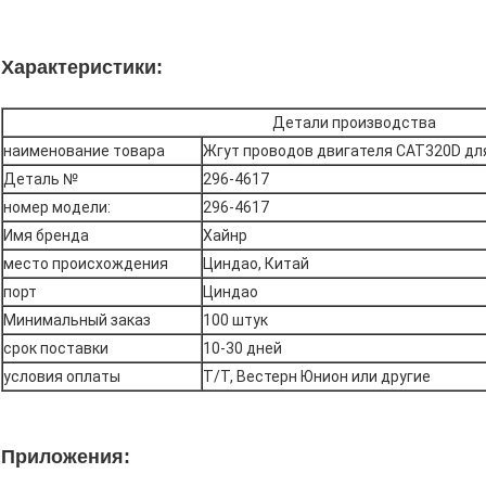
Характеристики:
Детали производства
наименование товара
Жгут проводов двигателя CAT320D для
Деталь №
296-4617
номер модели:
296-4617
Имя бренда
Хайнр
место происхождения
Циндао, Китай
порт
Циндао
Минимальный заказ
100 штук
срок поставки
10-30 дней
условия оплаты
Т/Т, Вестерн Юнион или другие
Приложения: