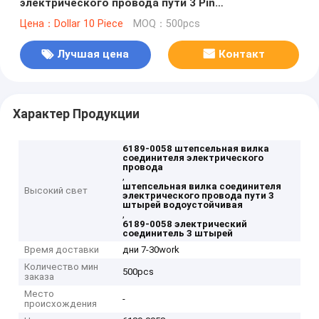
электрического провода пути 3 Pin
водоустойчивая
Цена：Dollar 10 Piece
MOQ：500pcs
Лучшая цена
Контакт
Характер Продукции
6189-0058 штепсельная вилка
соединителя электрического
провода
,
штепсельная вилка соединителя
Высокий свет
электрического провода пути 3
штырей водоустойчивая
,
6189-0058 электрический
соединитель 3 штырей
Время доставки
дни 7-30work
Количество мин
500pcs
заказа
Место
-
происхождения