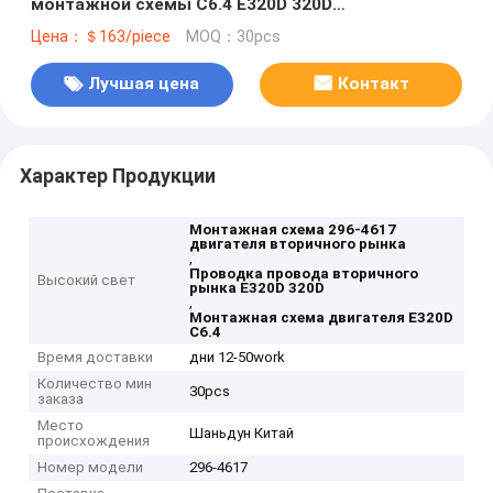
монтажной схемы C6.4 E320D 320D
промышленной
Цена：＄163/piece
MOQ：30pcs
Лучшая цена
Контакт
Характер Продукции
Монтажная схема 296-4617
двигателя вторичного рынка
,
Проводка провода вторичного
Высокий свет
рынка E320D 320D
,
Монтажная схема двигателя E320D
C6.4
Время доставки
дни 12-50work
Количество мин
30pcs
заказа
Место
Шаньдун Китай
происхождения
Номер модели
296-4617