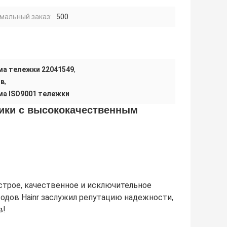
мальный заказ:
500
ма тележки 22041549
,
ов
,
ма ISO9001 тележки
рики с высококачественным
трое, качественное и исключительное
дов Hainr заслужил репутацию надежности,
в!