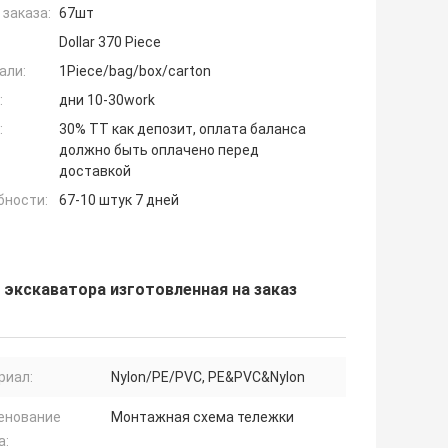
заказа:
67шт
Dollar 370 Piece
али:
1Piece/bag/box/carton
:
дни 10-30work
:
30% TT как депозит, оплата баланса
должно быть оплачено перед
доставкой
бности:
67-10 штук 7 дней
экскаватора изготовленная на заказ
риал:
Nylon/PE/PVC, PE&PVC&Nylon
енование
Монтажная схема тележки
а: