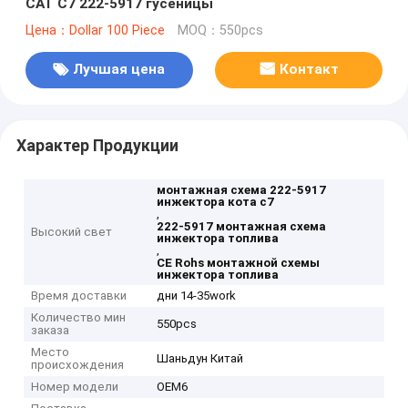
CAT C7 222-5917 гусеницы
Цена：Dollar 100 Piece
MOQ：550pcs
Лучшая цена
Контакт
Характер Продукции
монтажная схема 222-5917
инжектора кота c7
,
222-5917 монтажная схема
Высокий свет
инжектора топлива
,
CE Rohs монтажной схемы
инжектора топлива
Время доставки
дни 14-35work
Количество мин
550pcs
заказа
Место
Шаньдун Китай
происхождения
Номер модели
OEM6