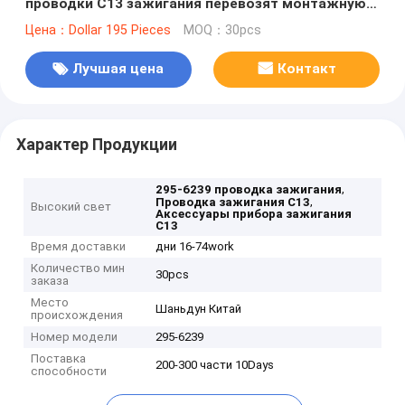
проводки C13 зажигания перевозят монтажную
схему на грузовиках
Цена：Dollar 195 Pieces
MOQ：30pcs
Лучшая цена
Контакт
Характер Продукции
,
295-6239 проводка зажигания
,
Проводка зажигания C13
Высокий свет
Аксессуары прибора зажигания
C13
Время доставки
дни 16-74work
Количество мин
30pcs
заказа
Место
Шаньдун Китай
происхождения
Номер модели
295-6239
Поставка
200-300 части 10Days
способности