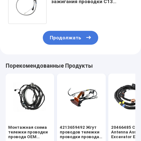
зажигания проводки C13
зажигания перевозят
монтажную схему на грузовиках
Продолжать
Порекомендованные Продукты
Монтажная схема
4213659492 Жгут
20466485 Cus
тележки проводки
проводов тележки
Antenna Asse
провода OEM
проводки провода
Excavator Elec