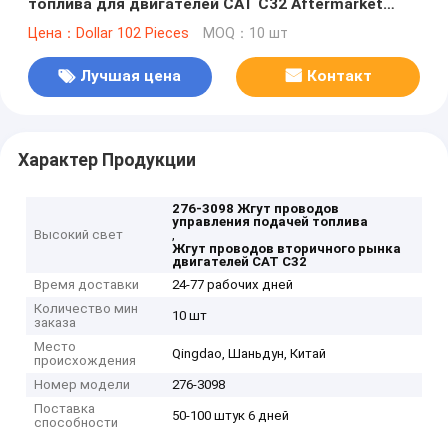
топлива для двигателей CAT C32 Aftermarket
жгут проводов
Цена：Dollar 102 Pieces
MOQ：10 шт
Лучшая цена
Контакт
Характер Продукции
276-3098 Жгут проводов
управления подачей топлива
Высокий свет
,
Жгут проводов вторичного рынка
двигателей CAT C32
Время доставки
24-77 рабочих дней
Количество мин
10 шт
заказа
Место
Qingdao, Шаньдун, Китай
происхождения
Номер модели
276-3098
Поставка
50-100 штук 6 дней
способности