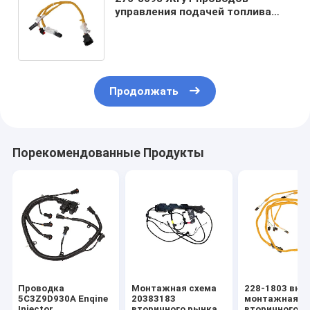
управления подачей топлива
для двигателей CAT C32
Aftermarket жгут проводов
Продолжать
Порекомендованные Продукты
Проводка
Монтажная схема
228-1803 вне
5C3Z9D930A Enqine
20383183
монтажная с
Injector,
вторичного рынка
вторичного р